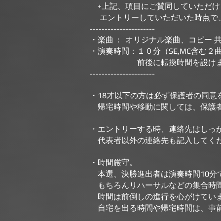
+上記、項目にご賛同していただけ
エントリーしていただいた時点で、
----------------------
・楽曲 : オリジナル楽曲、コピー 
・演奏時間：１０分（SE,MC含む
前後に転換時間を設けます。転
----------------------
・18才以下の方は必ず保護者の同
帰宅時間や移動に関しては、保護者
・エントリーする時、連絡先はしっ
代表者以外の連絡先も記入してく
・時間厳守。
本選、決勝進出者は演奏時間10分
もちろんリハーサルなどの集合時間
時間は前倒しの進行を心がけていま
自宅を出る時間や帰宅時間は、事前