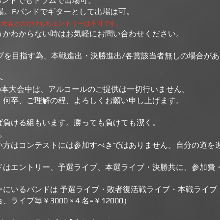
バンドでもドラムで出場可。
場。Fバンドでギターとして出場は可。
6大会とのかけもちエントリーは不可です。
うかわからない時はお気軽にお問い合わせください。
なライブを目指す為、本戦進出・決勝進出/各賞該当者無しの場合が
へ
ONSHIP の本大会中は、アルコールのご提供は一切行いません。
何卒、ご理解の程、よろしくお願い申し上げます。
ば負ける組もいます。勝っても負けても潔く。
。
方はコンテストには参加すべきではありません。自分の道を
ドはエントリー、予選ライブ、本選ライブ・決勝共に、参加費
にいるバンドは 予選ライブ・敗者復活戦ライブ・本戦ライブ・
イブ毎￥3000 ×４名=￥12000）