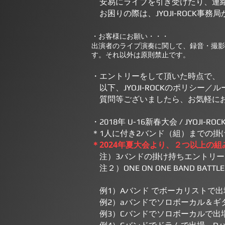
安易にライブを引き受けたり、連絡
お困りの際は、JYOJI-ROCK事務
・お客様にお願い・・・
出演者のライブ演奏に関して、録音・撮影
す。それ以外は原則禁止です。
・エントリーをして頂いた時点で、
以下、JYOJI-ROCKのポリシー
質問等ございましたら、お気軽にお
・2018年 U-16新春大会 / JYO
＊1人に付き2バンド（組）までの
＊2024年夏大会より、２つ以上の組
注）3バンドの掛け持ちエントリ
注２）ONE ON ONE BAND B
例1）Aバンド でボーカリストで
例2）aバンドでソロボーカル＆ギ
例3）Cバンドでソロボーカルで出