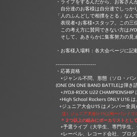
・ライブをするんだから、お客さん
自分達のお客様は自分達でしっか
「人のふんどしで相撲をとる」なんて考え
表現者×お客様×スタッフ。この三
この考え方に賛同できない方はJYOJ
そして、あきらかに集客努力の見え
・お客様入場料：各大会ページに記
----------------------
・応募資格
+ジャンル不問、形態（ソロ・バン
(ONE ON ONE BAND BATTLEは
+JYOJI-ROCK U22 CHAMPI
+High School Rockers O
+ジュニア大会U15 はメンバー全
注）
ジュニア大会U-15は
同一バンドで
＊２つ以上の組み
にボーカリストとし
+予選ライブ（大学生、専門学生、
+レーベル、レコード会社、プロダ