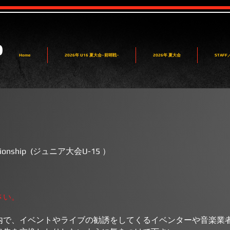
P
Home
2026年 U16 夏大会~前哨戦~
2026年 夏大会
STAF
hampionship (ジュニア大会U-15 ）
さい。
内で、イベントやライブの勧誘をしてくるイベンターや音楽業