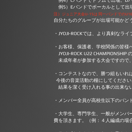
例4）Cバンドでドラムで出場。D
例5）Eバンドでボーカルとして出
注）
ジュニア大会U-15は
同一バンドでのU1
自分たちのグループが出場可能かど
・JYOJI-ROCKでは、より真剣
・お客様、保護者、学校関係の皆様
JYOJI-ROCK U22 CHAMPI
未成年者が参加する大会ですので、
・コンテストなので、勝つ組もいれ
今後の音楽活動の糧にしてください
結果を潔く受け入れる事の出来ない
・メンバー全員が高校生以下のバン
・大学生、専門学生、一般がメンバー
費を頂きます。（例：４人編成の場合、ラ