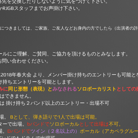
先を交換したりしないように気をつけて下さい。
局かRJGBスタッフまでお声掛け下さい。
につきましては、ご家族、ご友人など
お身内の方でしたら（出演者の許
／ルールにご理解、ご賛同、ご協力を頂けるものとみなします。
問い合わせください。
JI-ROCK2018年春大会 より、メンバー掛け持ちのエントリーも可
掛け持ちエントリーを可能とします。
みに
同じ
形態（表現）と
みなされる
ソロボーカリスト
としての
ーはできません。
ATTLEは 掛け持ち２バンド以上のエントリー・出場不可
出場。
Bとして、弾き語りで1人で出場は可能。
ターで出場。
bバンドで
ソロボーカル
として出場は
不可。
場。
Dバンドで
ツイン（２名以上の）
ボーカル（アカペラグル