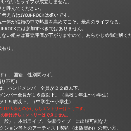
がいないとライブが成立しません。
りと呼んでください。
方はJYOJI-ROCKは嫌いです。
位一体が信頼の中で熱量を高めてこそ、最高のライブなる。
I-ROCKには参加すべきではありません。
ない組みは審査評価が下がりますので、あらかじめ御理解く
載有り。
ド）、国籍、性別問わず。
弾き語り不可）
ONSHIP は、バンドメンバー全員が２２歳以下。
NLY U16 はメンバー全員が１６歳以下。（高校１年生〜小学生）
員が１５歳以下。（中学生〜小学生）
のU16大会とのかけもちエントリーは不可です。
ての掛け持ちエントリーはできません。
一般）、本戦ライブ、 決勝ライブ に出場可能な方
クション等とのアーティスト契約（出版契約）の無い方。