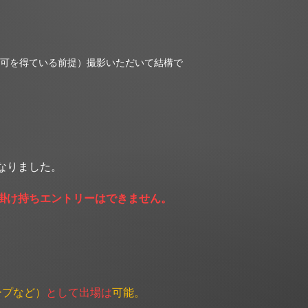
可を得ている前提）撮影いただいて結構で
能となりました。
掛け持ちエントリーはできません。
ープなど）
として出場は
可能。