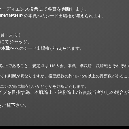
、オーディエンス投票にて各賞を判断します。
MPIONSHIP
の本戦へのシード出場権が与えられます。
定員：あり）
声にてジャッジ。
〜
本戦〜
への
シード出場権が与えられます。
以上であること。規定点はU16大会、本戦、準決勝、決勝戦とそれぞ
ても判断が異なりますが、投票総数の約10~15%以上の得票数があるこ
ィエンス賞に相応しいかどうかを判断いたします。
剣なライブを目指す為、本戦進出・決勝進出/各賞該当者無しの場合
をご覧下さい。