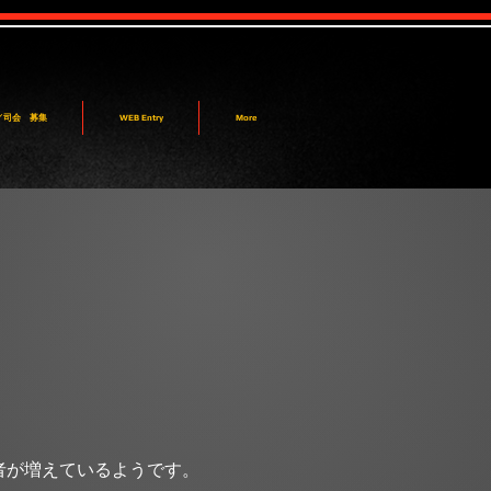
F／司会 募集
WEB Entry
More
者が増えているようです。