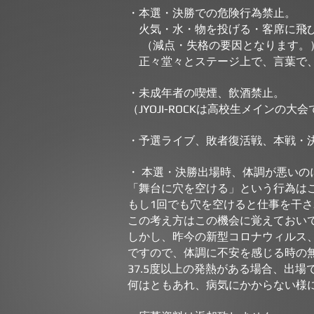
・本選・決勝での危険行為禁止。
火気・水・物を投げる・客席に飛び
（減点・失格の要因となります。
正々堂々とステージ上で、言葉で、
・未成年者の喫煙、飲酒禁止。
（JYOJI-ROCKは高校生メイン
・予選ライブ、敗者復活戦、本戦・
・ 本選・決勝出場時、体調が悪いの
「舞台に穴を空ける」という行為は
もし1回でも穴を空けると仕事を干
この考え方はこの機会に覚えておい
しかし、昨今の新型コロナウィルス
ですので、体調に不安を感じる時の無理
37.5度以上の発熱がある場合
​、出場
何はともあれ、病気にかからない様