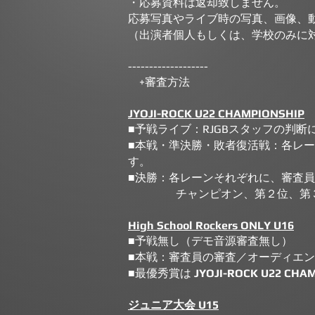
・応募資料は返却致しません。
応募写真やライブ時の写真、画像、動
（出演者個人もしくは、学校のみに
-------------------
+審査方法
JYOJI-ROCK U22 CHAMPIONSHIP
■予戦ライブ：RJGBスタッフの判
■本戦・準決勝・敗者復活戦：各レ
す。
■決勝：各レーンそれぞれに、審査
チャンピオン、第２位、第３
High School Rockers ONLY U16
■予戦無し（デモ音源審査無し）
■本戦：審査員の審査／
オーディエン
■最優秀賞は
JYOJI-ROCK U22
CHAM
ジュニア大会 U15