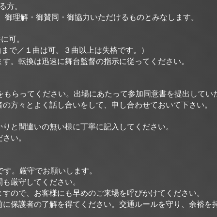
る方。
御理解・御賛同・御協力いただけるものとみなします。
共に可。
２曲まで／１曲は可。３曲以上は失格です。）
換は迅速に舞台監督の指示に従ってください。
意をもらってください。出場にあたって参加同意書を提出してい
の方々とよく話し合いをして、申し合わせておいて下さい。
かりと間違いの無い様に丁寧に記入してください。
ださい。
です。厳守でお願いします。
も厳守してください。
すので、お客様にも早めのご来場を呼びかけてください。
に保護者の了解を得てください。交通ルールを守り、余裕を