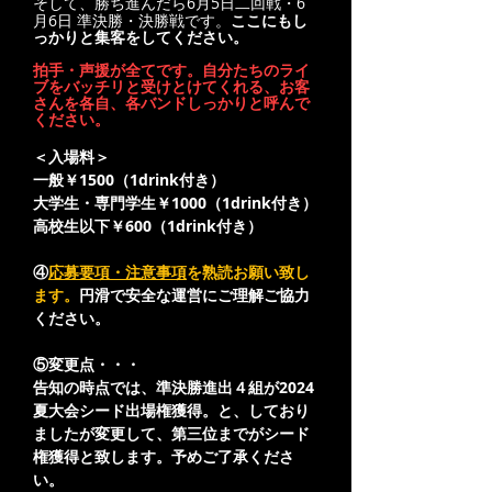
そして、勝ち進んだら6月5日二回戦・6
月6日 準決勝・決勝戦です。
ここにもし
っかりと集客をしてください。
拍手・声援が全てです。自分たちのライ
ブをバッチリと受けとけてくれる、お客
さんを各自、各バンドしっかりと呼んで
ください。
＜入場料＞
一般￥1500（1drink付き）
大学生・専門学生
￥1000
（1drink付き）
高校生以下
￥600
（1drink付き）
④
応募要項・注意事項
を熟読お願い致し
ます。
円滑で安全な運営に
ご理解ご協力
ください。
​⑤変更点・・・
告知の時点では、準決勝進出４組が2024
夏大会シード出場権獲得。と、しており
ましたが変更して、第三位までがシード
権獲得と致します。予めご了承くださ
い。