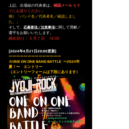
上記、出場組の代表者は、
確認メール
をす
ぐにお送りください。
​例）「バンド名／代表者名／確認しまし
た。」
そして、
に関して理解／
応募要項／注意事項
遵守をお願いいたします。
締め切り：５月
７日 18:00
[2024年4月21日20:00更新]
ーーーーーーーーーーーーーー
☆ONE ON ONE BAND BATTLE 〜2024年
夏！〜 エントリー
（エントリーフォームは下段にあります）