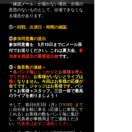
「確認メール」が届かない場合、出場の
意思のないものとして、出場できなくな
る場合があります。
①
一回戦、出演日・時間の確認
参加同意書の提出
②
参加同意書を 5月10日までにメール添
付でお送りください。これは夏大会、
参
加者全員提出の重要提出物
です。
＜集客数の連絡＞
​③
＊
各バンド毎にしっかりとお客様を呼ん
でください。
お客様がいないとライブは
熱く
なりません。今回はお客様の応援が
全てです。ジャッジはお客様です。
バン
ド＋お客様＋スタッフ。三位一体で最高
のライブを創りましょう！
そして、前日6月3日（月）
[19:00] まで
に
自分達を観に来る（応援しに来場して
くれる）お客様の数をバンド毎に集計
し、代表者が事務局までご連絡くださ
い。
代表者は必ずご連絡ください。