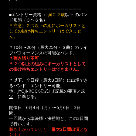
ーーーーーーーーーーーーーーーーー
■エントリー資格 ：
満２２歳
以下 のバン
ド形態（３〜６名）
＊注意）２つ以上の組にボーカリストと
しての掛け持ちエントリーはできませ
ん。
＊10分〜20分（最大25分・３曲）のライ
ブパフォーマンスの可能なバンド。
＊弾き語り不可
＊２つ以上の組みにボーカリストとして
の掛け持ちエントリーはできません。
＊以下、全日程（最大3日間）に出場でき
るバンド、エントリー可能。
他、
JYOJI-ROCK公式H.P記載の要項／規
定
に準じる。
開催日：6月4日（月）〜6月6日 3日
間。
一回戦から準決勝・決勝戦と、この3日間
で行います。
勝ち上がっていくと、
最大3日間出演
とな
ります。