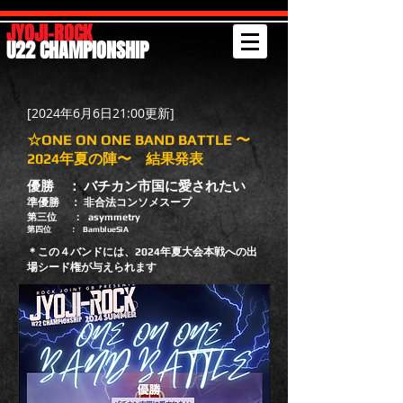
JYOJI-ROCK
U22 CHAMPIONSHIP
[2024年6月6日21:00更新]
☆ONE ON ONE BAND BATTLE 〜
2024年夏の陣〜 結果発表
優勝 ： バチカン市国に愛されたい
準優勝 ： 非合法コンソメスープ
第三位 ： asymmetry
第四位 ： BamblueSiA
＊この４バンドには、2024年夏大会本戦への出
場シード権が与えられます