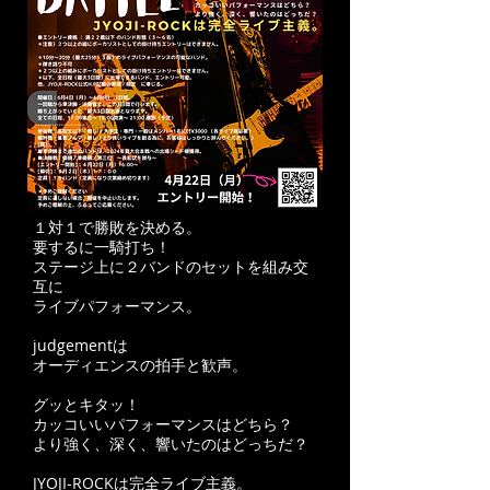
☆11月16日(木）準決勝〜決勝対戦表
１対１で勝敗を決める。
要するに一騎打ち！
ステージ上に２バンドのセットを組み交
互に
ライブパフォーマンス。
judgementは
オーディエンスの拍手と歓声。
グッとキタッ！
カッコいいパフォーマンスはどちら？
より強く、深く、響いたのはどっちだ？
JYOJI-ROCKは完全ライブ主義。