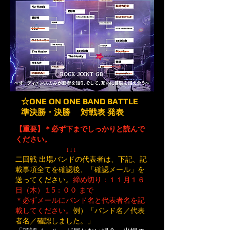
☆ONE ON ONE BAND BATTLE
準決勝・決勝 対戦表 発表
【重要】
＊必ず下までしっかりと読んで
ください。
↓↓↓
二回戦 出場バンドの代表者は、下記、記
載事項全てを​確認後、「確認メール」を
送ってください。
締め切り：１１月１６
日（木）１5：００ まで
＊必ずメールにバンド名と代表者名を記
載してください。
​例）「バンド名／代表
者名／確認しました。」