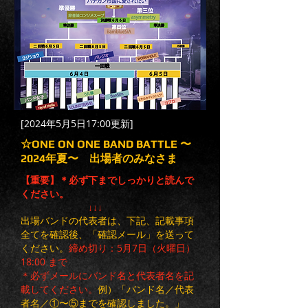
[2024年5月5日17:00更新]
☆ONE ON ONE BAND BATTLE 〜
2024年夏〜 出場者のみなさま
【重要】
＊必ず下までしっかりと読んで
ください。
↓↓↓
出場バンドの代表者は、下記、記載事項
全てを​確認後、「確認メール」を送って
ください。
締め切り：5月7日（火曜日）
18:00 まで
＊必ずメールにバンド名と代表者名を記
載してください。
​例）「バンド名／代表
者名／①〜⑤までを確認しました。」