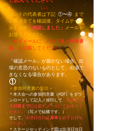
↓↓↓
バンドの代表者は下記
①〜④
まで
の
事項全てを​確認後、タイムテーブ
ルも含め
「確認しました」
メールを
お送りください。
＊必ずメールに
バンド名／代表者
名
を記載してください。
「確認メール」が届かない場合、出
場の意思のないものとして、出場で
きなくなる場合があります。
①
＜参加同意書の提出＞
＊本大会への参加同意書（PDF）をダウ
ンロードして記入／捺印して
、出演日の
３日前までに
は必ずメールにてお送りく
ださい。
（写メで結構です。）
そして、
出演日当日に
原本
を必ずお持ち
ください。
＊ステージセッティング図は出演日当日