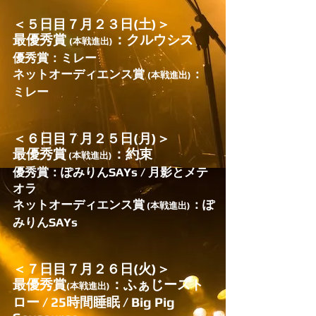
＜５日目７月２３日(土)＞
最優秀賞
：クルウシス
(本戦進出)
優秀賞：ミレー
​ネットオーディエンス賞
：
(本戦進出)
ミレー
＜６日目７月２５日(月)＞
最優秀賞
：約束
(本戦進出)
優秀賞：ぽみりんSAYs / 月影とメテ
オラ
​ネットオーディエンス賞
：ぽ
(本戦進出)
みりんSAYs
＜７日目７月２６日(火)＞
最優秀賞
：ふぁじースト
(本戦進出)
ロー / 25時間睡眠 / Big Pig