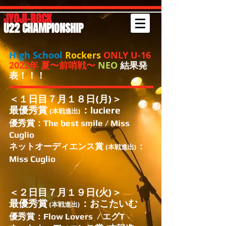
JYOJI-ROCK
U22 CHAMPIONSHIP
High School
Rockers
ONLY U-16
2022年 夏〜前哨戦〜
NEO
結果発
表！！！
＜１日目７月１８日(月)＞
最優秀賞
：luciere
(本戦進出)
優秀賞：The best smile / Miss
Cuglio
ネットオーディエンス賞
：
(本戦進出)
Miss Cuglio
​＜２日目７月１９日(火)＞
最優秀賞
：おこたいむ
(本戦進出)
優秀賞：Flow Lovers / エグT