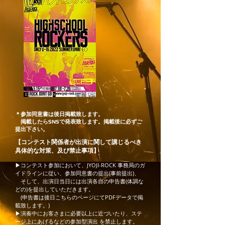
​＊参加同意書は後日掲載致します。
掲載したらSNSで発表致します。掲載後に必ずご
提出下さい。
​【コンテスト関係者が出演に関して講じるべき
具体的な対策、及び禁止事項】
▶コンテスト参加において、JYOJI-ROCK 事務局のガ
イドラインに従い、参加同意書の提出(事前提出)、
そして、出演日当日には出演各自の申告書(体調な
どの)を提出していただきます。
(申告書は後日こちらのページにてPDFデータで掲
載致します。)
▶演奏中にお客さまに必要以上に近づいたり、ステ
ージ上にあげるなどの参加型演出 を禁止します。