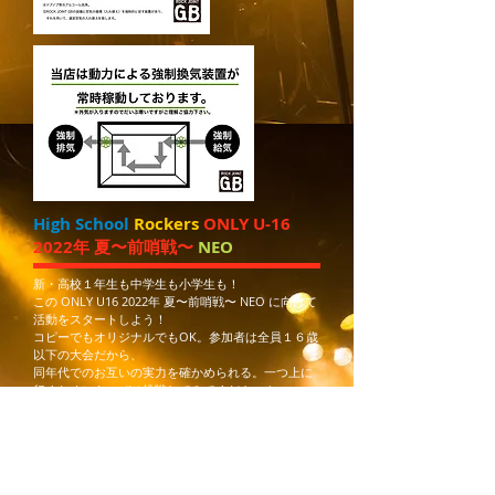
High School
Rockers
ONLY U-16
2022年 夏〜前哨戦〜
NEO
新・高校
１
年生も
中学生も小学生も！
この ONLY U16 2022年 夏〜前哨戦〜 NEO に向けて
活動をスタートしよう！
コピーでもオリジナルでもOK。参加者は全員１６歳
以下の大会だから、
同年代でのお互いの実力を確かめられる。一つ上に
行くためにも、ぜひ挑戦してみてください！
そして、各日の最優秀バンドは、、、、
JYOJI-ROCK U22 GRAND PRIX 2022年 夏大会 NEO
本戦（8月開催） へのシード権を獲得することがで
きます！
エントリーお待ちしています！！！！！