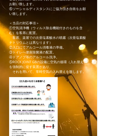
お願い致します。
⑥ソーシャルディスタンスにご協力頂き自衛をお願
い致します。
＜当店の対応事項＞
①空気清浄機（ウィルス除去機能付きのものを含
む）を客席に配置。
​ 客席、楽屋での次亜塩素酸水の噴霧（次亜塩素酸
ナトリウムとは異なります）
②入口にてアルコール消毒液の準備。
③トイレへ便座除菌液の配置。
④ドアノブ等のアルコール洗浄。
⑤ROCK JOINT GBの設備に空気の循環（入れ替え）
を強制的に促す装置があり、
それを用いて、常時空気の入れ替えを致します。