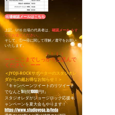
出場確認メールはこちら
上記、U16 出場の代表者は、
確認メール
をす
ぐにお送りください。
そして、①〜④に関して理解／遵守をお願い
いたします。
↑ ↑ ↑ ↑
ーーここまでしっかりと読んで
ください。ーー
＜JYOJI-ROCKサポーターのスタジオレ
ダからの超お
得なお知らせ！＞
『キャンペーンツイートのリツイート
でなんと1時間1000円‼️』
スタジオレダがジョージロック応援キ
ャンペーンを夏大会もやります！
https://www.studiovega.jp/leda