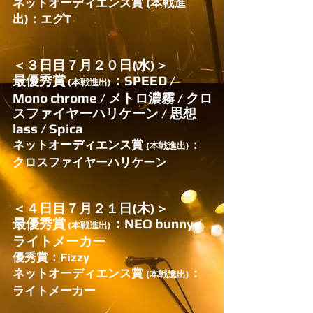
​ネットオーディエンス賞 (本戦進
出)：エグT
＜３日目７月２０日(水)＞
​最優秀賞
：SPEED /
(本戦進出)
Mono chrome / メトロ濃霧 / クロ
スファイヤーハリケーン / 思想
lass / Spica
ネットオーディエンス賞
：
(本戦進出)
クロスファイヤーハリケーン
＜４日目７月２１日(木)＞
最優秀賞
：NEO bunny /
(本戦進出)
ライトメーカー
優秀賞：Fizzy
​ネットオーディエンス賞
：
(本戦進出)
ライトメーカー