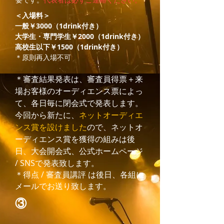
＜入場料＞
一般￥3000（1drink付き）
大学生・専門学生
￥2000
（1drink付き）
高校生以下
￥1500
（1drink付き）
＊原則再入場不可​
​＊審査結果発表は、審査員得票＋来
場お客様のオーディエンス票によっ
て、各日毎に閉会式で発表します。
今回から新たに、
ネットオーディエ
ンス賞を設けました
ので、ネットオ
ーディエンス賞を獲得の組みは後
日、大会開会式、公式ホームページ
/ SNSで発表致します。
＊得点 / 審査員講評 は後日、各組に
メールでお送り致します。
③