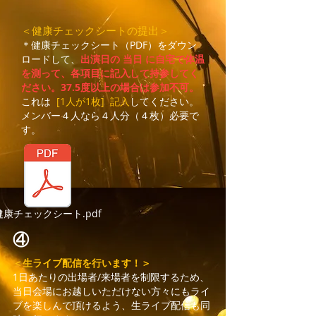
＜健康チェックシートの提出＞
＊健康チェックシート（PDF）をダウン
ロードして、
出演日の 当日 に自宅で体温
を測って、各項目に記入して持参してく
ださい。37.5度以上の場合は参加不可。
これは
[1人が1枚] 記入
してください。
メンバー４人なら４人分（４枚）必要で
す。
健康チェックシート.pdf
④
＜生ライブ配信を行います！＞
1日あたりの出場者/来場者を制限するため、
当日会場にお越しいただけない方々にもライ
ブを楽しんで頂けるよう、生ライブ配信も同