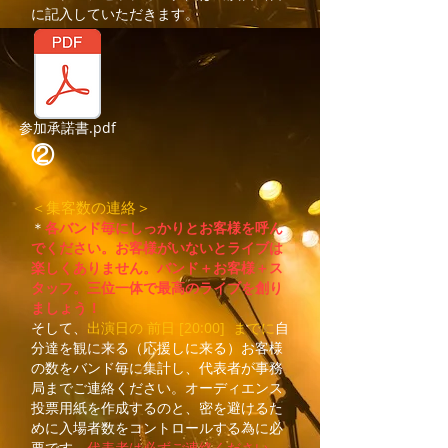
に記入していただきます。
参加承諾書.pdf
②
＜集客数の連絡＞
＊
各バンド毎にしっかりとお客様を呼ん
でください。お客様がいないとライブは
楽しくありません。バンド＋お客様＋ス
タッフ。三位一体で最高のライブを創り
ましょう！
そして、
出演日の 前日 [20:00] までに
自
分達を観に来る（応援しに来る）お客様
の数をバンド毎に集計し、代表者が事務
局までご連絡ください。オーディエンス
投票用紙を作成するのと、密を避けるた
めに入場者数をコントロールする為に必
要です。
代表者は必ずご連絡ください。​