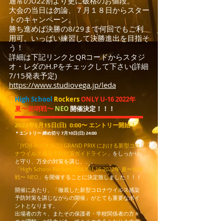
通常のU22割より更に破格のお値段。
大会の当日は勿論、７月１８日からスター
トのキャンペーン。
勝ち進めば決勝の8/29まで何回でもご利
用可。いっぱい練習して決勝進出を目指そ
う！
詳細は下記リンクとQRコードからスタジ
オ・レダのH.Pをチェックして下さい(詳細
7/15発表予定)
https://www.studiovega.jp/leda
High School
Rockers
ONLY U-16 2022年
夏〜前哨戦〜
NEO
開催決定！！！
2022年5月15日(日) 0:00〜 エントリー開始！
＊エントリー 締め切り 7月10日(日) 24:00
「JYOJI-ROCK U-22 GRAND PRIX における新型コロ
ナウイルス感染予防対策ガイドライン」
をしっかり
と守り、万全の対策を講じ、、、
「High School Rockers ONLY U-16 2022年 夏〜前哨
戦〜 NEO」
を開催することに決定致しました！！！
開催にあたり、「徹底した新型コロナウイルス感染
予防対策を講じながらの開催」がとても重要なポイ
ントとなります。
出場者の方々、またその保護者・学校関係者の方々