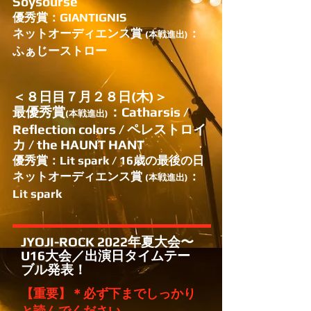
Soysourse
優秀賞：GIANTIGNIS
​ネットオーディエンス賞
：
(本戦進出)
ふぁじーストロー
＜８日目７月２８日(木)＞
最優秀賞
：Catharsis /
(本戦進出)
Reflection colors / ペレストロイ
カ / the HAUNT HANT
優秀賞：Lit spark / 16歳の最後の日
ネットオーディエンス賞
：
(本戦進出)
Lit spark
JYOJI-ROCK 2022年夏大会〜
U16大会／出演日タイムテー
ブル発表！
【重要】
＊必ず下までしっかり
と読んでください。