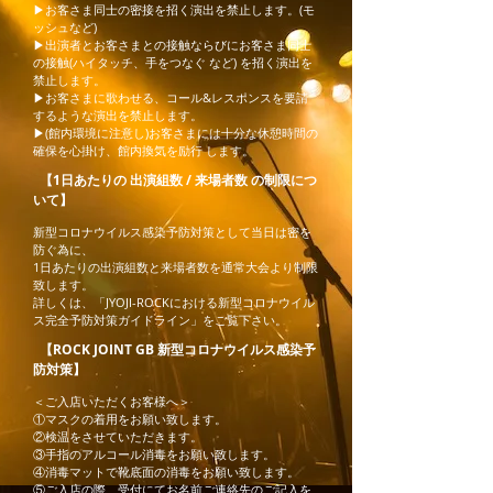
▶お客さま同士の密接を招く演出を禁止します。(モ
ッシュなど)
▶出演者とお客さまとの接触ならびにお客さま同士
の接触(ハイタッチ、手をつなぐ など) を招く演出を
禁止します。
▶お客さまに歌わせる、コール&レスポンスを要請
するような演出を禁止します。
▶(館内環境に注意し)お客さまには十分な休憩時間の
確保を心掛け、館内換気を励行 します。
【1日あたりの 出演組数 / 来場者数 の制限につ
いて】
新型コロナウイルス感染予防対策として当日は密を
防ぐ為に、
1日あたりの出演組数と来場者数を通常大会より制限
致します。
詳しくは、「JYOJI-ROCKにおける新型コロナウイル
ス完全予防対策ガイドライン
」をご覧下さい。
【ROCK JOINT GB 新型コロナウイルス感染予
防対策】
＜ご入店いただくお客様へ＞
①マスクの着用をお願い致します。
②検温をさせていただきます。
③手指のアルコール消毒をお願い致します。
④消毒マットで靴底面の消毒をお願い致します。
⑤ご入店の際、受付にてお名前ご連絡先のご記入を