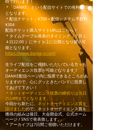
時で行います！
＊「
DANKE」という配信サイトでの有料配信
となります
。
＊配信チケット：¥700＋配信システム手数料
¥304
配信チケット購入サイトURLはこちら！
＊タイムテーブル発表のタイミング（７月１
４日22:00 ）にサイト上に公開となり購入可
能となります。
https://www.danke-v.com/
生ライブ配信をご視聴いただいている方々も
オーディエンス投票が可能となります！
DANKE配信ページ内に投票できるところがあ
りますので、心にグッときたバンドに投票し
てあげて下さい！
＊ネットオーディエンス投票の締切りは当日
の24時までとなります。
今回から新たに、
ネットオーディエンス賞を
設けました
ので、ネットオーディエンス賞を
獲得の組みは後日、大会開会式、公式ホーム
ページ / SNSで発表致します。
＊アーカイブは7日間ご視聴いただけます。