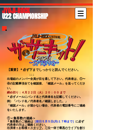
JYOJI-ROCK
U22 CHAMPIONSHIP
【重要】
＊必ず下までしっかりと読んでください。
↓↓↓
出場組のメンバー全員が目を通して下さい。代表者は、①〜
④の記載事項全てを​確認後、「確認メール」を送ってくださ
い。
締め切り：４月２２日（火）２０：００ まで
＊必ずメールにバンド名と代表者名を記載してください。​
例）「バンド名／代表者名／確認しました。」
「確認メール」が届かない場合、代表者の電話番号にご連絡
をいたします。
①
＜集客数の連絡＞
＊集客数のご連絡は
［前日５月５日(月)１７時まで］
に必ず
代表者の方はご連絡ください。
出演者＋お客様＋スタッフ。三位一体で最高のライブを創り