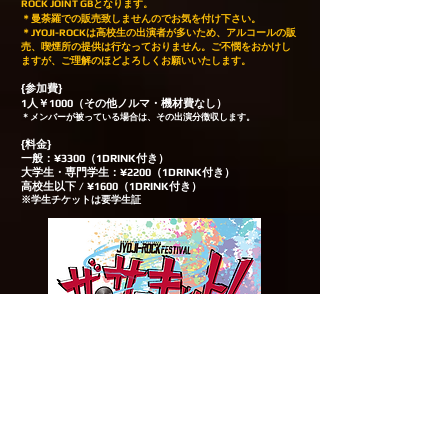
ROCK JOINT GBとなります。
＊曼荼羅での販売致しませんのでお気を付け下さい。
​＊JYOJI-ROCKは高校生の出演者が多いため、アルコールの販
売、喫煙所の提供は行なっておりません。ご不憫をおかけし
ますが、ご理解のほどよろしくお願いいたします。
{参加費}
1人￥1000（その他ノルマ・機材費なし）
＊メンバーが被っている場合は、その出演分徴収します。
{料金}
一般：¥3300（1DRINK付き）
大学生・専門学生：¥2200（1DRINK付き）
高校生以下 / ¥1600（1DRINK付き）
※学生チケットは要学生証