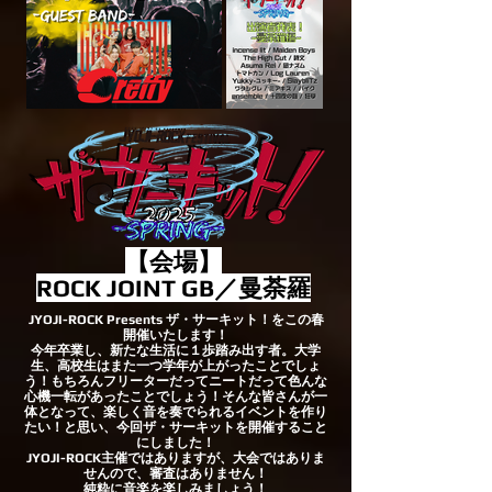
【会場】
ROCK JOINT GB／曼荼羅
JYOJI-ROCK Presents ザ・サーキット！をこの春
開催いたします！
今年卒業し、新たな生活に１歩踏み出す者。大学
生、高校生はまた一つ学年が上がったことでしょ
う！もちろんフリーターだってニートだって色んな
心機一転があったことでしょう！そんな皆さんが一
体となって、楽しく音を奏でられるイベントを作り
たい！と思い、今回ザ・サーキットを開催すること
にしました！
JYOJI-ROCK主催ではありますが、大会ではありま
せんので、審査はありません！
純粋に音楽を楽しみましょう！