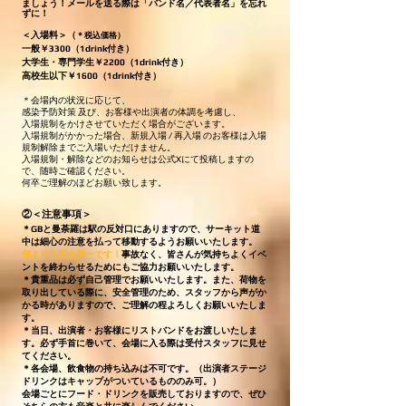
ましょう！メールを送る際は「バンド名／代表者名」を忘れ
ずに！
＜入場料＞（
＊税込価格）
一般￥3300（1drink付き）
大学生・専門学生￥2200（1drink付き）
高校生以下￥1600（1drink付き）
＊会場内の状況に応じて、
感染予防対策 及び、お客様や出演者の体調を考慮し、
入場規制をかけさせていただく場合がございます。
入場規制がかかった場合、新規入場 / 再入場 のお客様は入場
規制解除までご入場いただけません。
入場規制・解除などのお知らせは公式Xにて投稿しますの
で、随時ご確認ください。
何卒ご理解のほどお願い致します。
②
＜注意事項＞
＊GBと曼荼羅は駅の反対口にありますので、サーキット道
中は細心の注意を払って移動するようお願いいたします。
何よりも安全第一です！
事故なく、皆さんが気持ちよくイベ
ントを終わらせるためにもご協力お願いいたします。
＊貴重品は必ず自己管理でお願いいたします。
また、荷物を
取り出している際に、安全管理のため、スタッフから声がか
かる時がありますので、ご理解の程よろしくお願いいたしま
す。
＊当日、出演者・お客様にリストバンドをお渡しいたしま
す。必ず手首に巻いて、会場に入る際は受付スタッフに見せ
てください。
＊各会場、飲食物の持ち込みは不可です。（出演者ステージ
ドリンクはキャップがついているもののみ可。）
会場ごとにフード・ドリンクを販売しておりますので、ぜひ