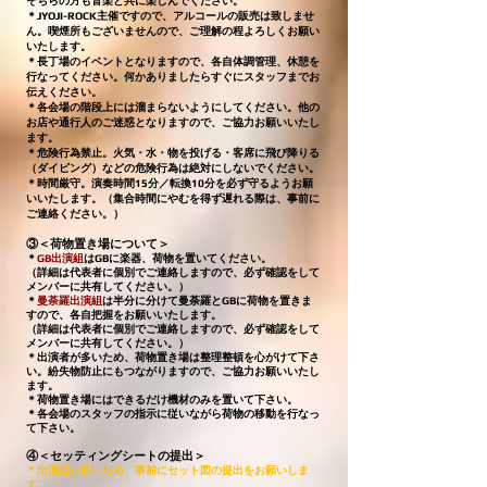
そちらの方も音楽と共に楽しんでください。
＊JYOJI-ROCK主催ですので、アルコールの販売は致しませ
ん。喫煙所もございませんので、ご理解の程よろしくお願い
いたします。
＊長丁場のイベントとなりますので、各自体調管理、休憩を
行なってください。何かありましたらすぐにスタッフまでお
伝えください。
＊各会場の階段上には溜まらないようにしてください。他の
お店や通行人のご迷惑となりますので、ご協力お願いいたし
ます。
​＊危険行為禁止。火気・水・物を投げる・客席に飛び降りる
（ダイビング）などの危険行為は絶対にしないでください。
＊時間厳守。演奏時間15分／転換10分を必ず守るようお願
いいたします。（集合時間にやむを得ず遅れる際は、事前に
ご連絡ください。）
③
＜荷物置き場について＞
＊
GB出演組
はGBに楽器、荷物を置いてください。
（詳細は代表者に個別で
ご連絡しますので、必ず確認をして
メンバーに共有してください。）
＊
曼荼羅出演組
は半分に分けて曼荼羅とGBに荷物を置きま
すので、各自把握をお願いいたします。
（詳細は代表者に個別で
ご連絡しますので
、必ず確認をして
メンバーに共有してください。）
＊出演者が多いため、荷物置き場は整理整頓を心がけて下さ
い。紛失物防止にもつながりますので、ご協力お願いいたし
ます。
＊荷物置き場にはできるだけ機材のみを置いて下さい。
＊各会場のスタッフの指示に従いながら荷物の移動を行なっ
て下さい。
④＜セッティングシートの提出＞
＊出演組が多いため、事前にセット図の提出をお願いしま
す。