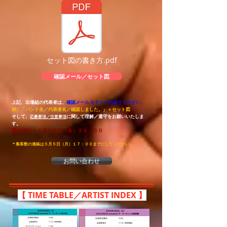
セット図の書き方.pdf
確認メール／セット図
上記、出場組の代表者は、
確認メール をすぐにお送りください。
​例）「バンド名／代表者名／確認しました。」＋セット図
そして、
に関して理解／遵守をお願いいたしま
応募要項／注意事項
す。
締め切り：４月２９日
（金
）２４：００
​＊集客数の連絡は５月５日（月）１７：００までにしてください。
お問い合わせ
【 TIME TABLE／ARTIST INDEX 】