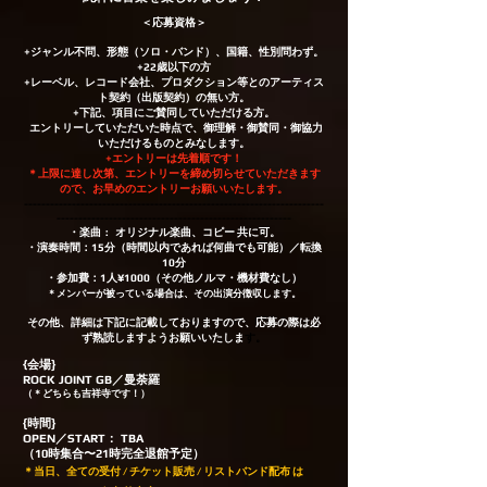
＜応募資格＞
+ジャンル不問、形態（ソロ・バンド）、国籍、性別問わず。
+22歳以下の方
+レーベル、レコード会社、プロダクション等とのアーティス
ト契約（出版契約）の無い方。
+下記、項目にご賛同していただける方。
エントリーしていただいた時点で、御理解・御賛同・御協力
いただけるものとみなします。
+エントリーは先着順です！
＊上限に達し次第、エントリーを締め切らせていただきます
ので、お早めのエントリーお願いいたします。
---------------------------------------------------------------------
------------------------------------------------------
・楽曲 : オリジナル楽曲、コピー 共に可。
・演奏時間：15分（時間以内であれば何曲でも可能）／転換
10分
・参加費：1人¥1000（その他ノルマ・機材費なし）
＊メンバーが被っている場合は、その出演分徴収します。
​その他、詳細は下記に記載しておりますので、応募の際は必
ず熟読しますようお願いいたしま
す。
{
会場}
ROCK JOINT GB／曼荼羅
（＊どちらも吉祥寺です！）
{時間}
OPEN／START： TBA
（10時集合〜21時完全退館予定）
＊当日、全ての受付 / チケット販売 / リストバンド配布 は