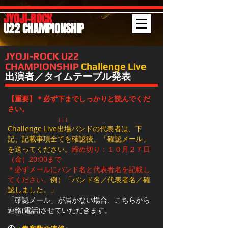
JYOJI-ROCK
U22 CHAMPIONSHIP
JYOJI-ROCK U22
CHAMPIONSHIP
Challenge Live
出演者／タイムテーブル発表
【重要】
＊必ず下までしっかりと読んでくだ
さい。
↓↓↓
Challenge Live出場バンドの代表者は、下
記、記載事項全てを​確認後、「確認メール」
を送ってください。
締め切り：１０月２７日
（金）20:00まで
＊必ずメールにバンド名と代表者名を記載し
てください。
​例）「バンド名／代表者名／確
認しました。」
「確認メール」が届かない場合、こちらから
連絡(電話)させていただきます。