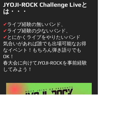
JYOJI
-ROCK Challenge Liveと
は・・・
✔︎
ライブ経験の無いバンド、
✔︎
ライブ経験の少ないバンド、
✔︎
とにかくライブをやりたいバンド
気合いがあれば誰でも出場可能なお得
なイベント！もちろん弾き語りでも
OK！
春大会に向けてJYOJI-ROCKを事前経験
してみよう！