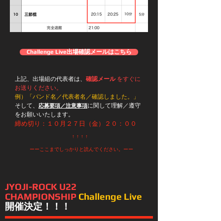
Challenge Live出場確認メールはこちら
上記、出場組の代表者は、
確認メール
をすぐに
お送りください。
​例）「バンド名／代表者名／確認しました。」
そして、
に関して理解／遵守
応募要項／注意事項
をお願いいたします。
締め切り：１０月２７
日（金
）２０
：００
↑ ↑ ↑ ↑
ーーここまでしっかりと読んでください。ーー
JYOJI-ROCK U22
CHAMPIONSHIP
Challenge Live
開催決定！！！