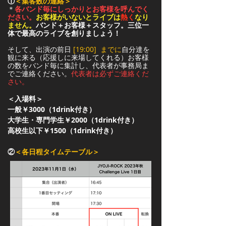
①
＜集客数の連絡＞
＊
各バンド毎にしっかりとお客様を呼んでく
ださい。
お客様がいないとライブは
熱く
なり
ません。
バンド＋お客様＋スタッフ。三位一
体で最高のライブを創りましょう！
そして、出演の前日
[19:00] までに
自分達を
観に来る（応援しに来場してくれる）お客様
の数をバンド毎に集計し、代表者が事務局ま
でご連絡ください。
代表者は必ずご連絡くだ
さい。
＜入場料＞
一般￥3000（1drink付き）
大学生・専門学生
￥2000
（1drink付き）
高校生以下
￥1500
（1drink付き）
②
＜各日程タイムテーブル＞