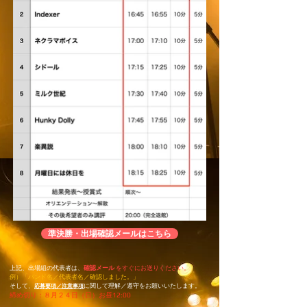
準決勝・出場確認メールはこちら
上記、出場組の代表者は、
確認メール
をすぐにお送りください。
​例）「バンド名／代表者名／確認しました。」
そして、
に関して理解／遵守をお願いいたします。
応募要項／注意事項
締め切り：８月２４日（日）お昼12:00