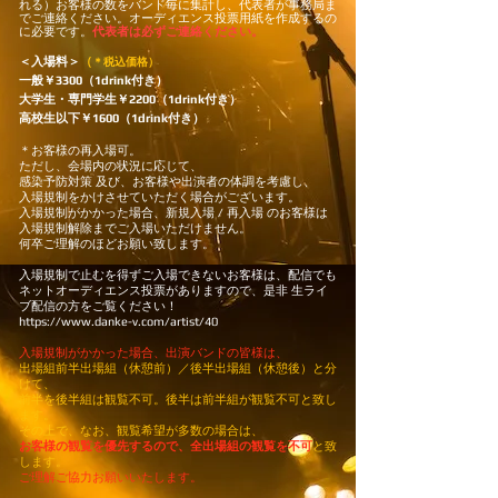
れる）お客様の数をバンド毎に集計し、代表者が事務局ま
でご連絡ください。オーディエンス投票用紙を作成するの
に必要です。
代表者は必ずご連絡ください。
＜入場料＞
（
＊税込価格）
一般￥3300（1drink付き）
大学生・専門学生
￥2200
（1drink付き）
高校生以下
￥1600
（1drink付き）
＊お客様の再入場可。
ただし、会場内の状況に応じて、
感染予防対策 及び、お客様や出演者の体調を考慮し、
入場規制をかけさせていただく場合がございます。
入場規制がかかった場合、新規入場 / 再入場 のお客様は
入場規制解除までご入場いただけません。
何卒ご理解のほどお願い致します。
入場規制で止むを得ずご入場できないお客様は、配信でも
ネットオーディエンス投票がありますので、是非 生ライ
ブ配信の方をご覧ください！
https://www.danke-v.com/artist/40
入場規制がかかった場合、出演バンドの皆様は、
出場組前半出場組（休憩前）／後半出場組（休憩後）と分
けて、
前半を後半組は観覧不可。後半は前半組が観覧不可と致し
ます。
その上で、なお、観覧希望が多数の場合は、
お客様の観覧を優先するので、全出場組の観覧を不可
と致
します。
ご理解ご協力お願いいたします。