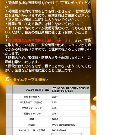
＊荷物置き場は整理整頓を心がけて、丁寧に使ってくださ
い。
＊荷物置き場内で休憩をしても構いませんが、他の出演者
にも迷惑がかかりますので、長期休憩はご遠慮ください。
＊立入禁止の場所には絶対に入らないでください。
＊部屋に置いてある備品には触らないでください。
＊トイレは１階のカフェが使用可能なので、そちらをお使
いください。使用の際は綺麗に使うようお願いいたしま
す。
＊
必ず貴重品は自己管理をお願いいたします。
また、荷物
を取り出している際に、安全管理のため、スタッフから声
がかかる時がありますので、ご理解の程よろしくお願いい
たします。
​＊防犯のため、警備員・防犯カメラを配備しますこと、ご
理解お願いいたします。
＊階段にはたむろをせず、騒ぐことのないようにしてくだ
さい。楽器なども階段に置くことは禁止です。
⑥
＜タイムテーブル発表＞