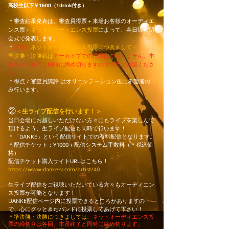
高校生以下
￥1600
（1drink付き）
​＊審査結果発表は、審査員得票＋来場お客様のオーディエ
ンス票＋
ネットオーディエンス投票
によって、各日毎に閉
会式で発表します。
＊
注意）
ネットオーディエンス投票につきまして・・・
準決勝・決勝戦は
アーカイブでの投票はございません。本
番ライブ終了と同時に締め切りますので予めご確認くださ
い。
＊得点 / 審査員講評 はオリエンテーション後に希望者の
み行います。
②
＜生ライブ配信を行います！＞
当日会場にお越しいただけない方々にもライブを楽しんで
頂けるよう、生ライブ配信も同時で行います！
＊「
DANKE」という配信サイトでの有料配信となります
。
＊配信チケット：¥1000＋配信システム手数料（＊税込価
格）
配信チケット購入サイトURLはこちら！
https://www.danke-v.com/artist/40
生ライブ配信をご視聴いただいている方
々もオーディエン
ス投票が可能となります！
DANKE配信ページ内に投票できるところがありますの
で、心にグッときたバンドに投票してあげて下さい！
＊準決勝・決勝につきましては、
ネットオーディエンス投
票の締切りは各回、本番終了と同時に締め切ります。