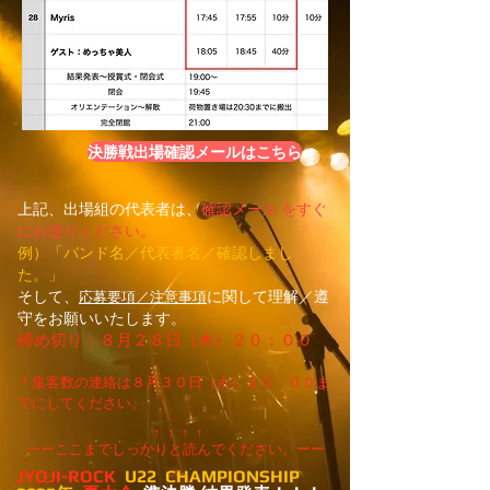
決勝戦出場確認メールはこちら
上記、出場組の代表者は、
確認メール をすぐ
にお送りください。
​例）「バンド名／代表者名／確認しまし
た。」
そして、
に関して理解／遵
応募要項／注意事項
守をお願いいたします。
締め切り：８月２８日
（木
）２０：００
​＊集客数の連絡は８月３０日（土）２０：００ま
でにしてください。
↑ ↑ ↑ ↑
ーーここまでしっかりと読んでください。ーー
JYOJI-ROCK
U22 CHAMPIONSHIP