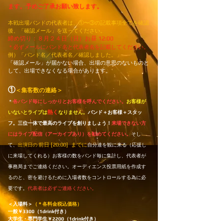
ます。予めご了承お願い致します。
本戦出場バンドの代表者は
、①〜③の
記載事項全てを​確認
後、「確認メール」を
送ってください。
締め切り：８月２４日（日）お昼 12:00
＊必ずメールにバンド名と代表者名を記載してください。
例）「バンド名／代表者名／確認しました。」
「確認メール」が届かない場合、出場の意思のないものと
して、出場できなくなる場合があります
。
①
＜集客数の連絡＞
＊
各バンド毎にしっかりとお客様を呼んでください。
お客様が
熱く
いないとライブは
なりません。
バンド＋お客様＋スタッ
フ。三位一体で最高のライブを創りましょう！
来場できない方
にはライブ配信（アーカイブあり）を勧めて
ください。
そし
前日 [20:00] までに
て、
出演日の
自分達を観に来る（応援し
に来場してくれる）お客様の数をバンド毎に集計し、代表者が
事務局までご連絡ください。オーディエンス投票用紙を作成す
るのと、密を避けるために入場者数をコントロールする為に必
要です。
代表者は必ずご連絡ください。​
＜入場料＞
（＊各料金税込価格）
一般￥3300（1drink付き）
大学生・専門学生
￥2200
（1drink付き）