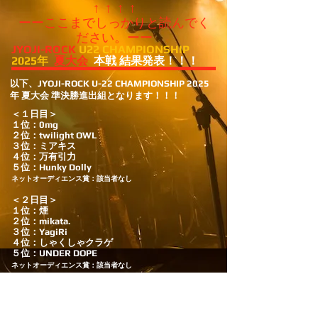
↑ ↑ ↑ ↑
ーーここまでしっかりと読んでく
ださい。ーー
JYOJI-ROCK
U22 CHAMPIONSHIP
2025年
夏大会
本戦 結果発表！！！
​以下、JYOJI-ROCK U-22 CHAMPIONSHIP 2025
年 夏大会 準決勝進出組となります！！！
＜１日目＞
１位：0mg
２位：twilight OWL
３位：ミアキス
４位：万有引力
５位：Hunky Dolly
​ネットオーディエンス賞：該当者なし
＜２日目＞
１位：煙
２位：mikata.
３位：YagiRi
４位：しゃくしゃクラゲ
５位：UNDER DOPE
ネットオーディエンス賞：該当者なし
＜３日目＞
１位：伽乱堂
２位：nëolull