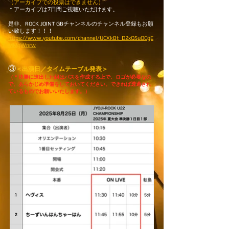
​（アーカイブでの投票はできません）
＊アーカイブは7日間ご視聴いただけます。
是非、ROCK JOINT GBチャンネルのチャンネル登録もお願
い致します！！！
https://www.youtube.com/channel/UCXkBt_D2xQ5uOCgE
MMgWnrw
​③
＜出演日／タイムテーブル発表＞
​（＊決勝に進出した組はパスを作成する上で、ロゴが必要なの
で、あらかじめ準備をしておいてください。できれば透過され
ているものでお願いいたします。）