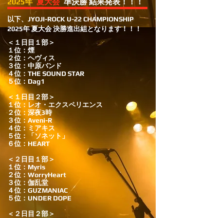
2025年
夏大会
準決勝 結果発表！！！
​以下、JYOJI-ROCK U-22 CHAMPIONSHIP
2025年 夏大会 決勝進出組となります！！！
＜１日目１部＞
１位：煙
２位：ヘヴィス
３位：中原バンド
４位：THE SOUND STAR
５位：Dag1
＜１日目２部＞
１位：レオ・エクスペリエンス
２位：深夜3時
３位：Aveni-R
４位：ミアキス
５位：「ソネット」
６位：HEART
＜２日目１部＞
１位：Myris
２位：WorryHeart
３位：伽乱堂
４位：GUZMANIAC
５位：UNDER DOPE
＜２日目２部＞