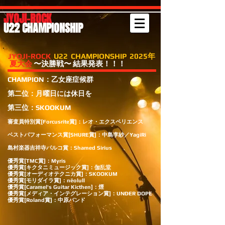
JYOJI-ROCK
U22 CHAMPIONSHIP
JYOJI-ROCK
U22 CHAMPIONSHIP 2025年
夏大会
〜決勝戦〜 結果発表！！！
CHAMPION：乙女座症候群
第二位：​月曜日には休日を
第三位：SKOOKUM
審査員特別賞[Forcusrite賞]：レオ・エクスペリエンス
ベストパフォーマンス賞[SHURE賞]：中島李紗／YagiRi
島村楽器吉祥寺パルコ賞：Shamed Sirius
優秀賞[TMC賞]：Myris
優秀賞[キクタニミュージック賞]：伽乱堂
優秀賞[オーディオテクニカ賞]：SKOOKUM
優秀賞[モリダイラ賞]：nëolull
優秀賞[Caramel's Guitar Kicthen]：煙
優秀賞[メディア・インテグレーション賞]：UNDER DOPE
優秀賞[Roland賞]：中原バンド