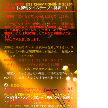
JYOJI-ROCK
U22 CHAMPIONSHIP 2025年
夏大会
決勝戦 タイムテーブル発表！！！
【重要】
＊必ず下までしっかりと読んでください。
↓↓↓
＊メールでのやりとりが余りにも滞ったり、書類の未
提出／不備が多い、約束の期限を連絡無しにで破る場
合、出場意志のないものとして受け止めますので、出
場停止、または減点対象としてみなす可能性がござい
ます。
予めご了承お願い致します。
決勝戦出場組のメンバー全員が目を通して下さい。代
表者は、①〜⑤の記載事項全てを​確認後、「確認メー
ル」を送ってください。
締め切り：８月２８日（木）２０：００ まで
＊必ずメールにバンド名と代表者名を記載してくださ
い。
​例）「バンド名／代表者名／確認しました。」
「確認メール」が届かない場合、出場の意思のないも
のとして、出場できなくなる場合があります。
​①
＜集客数の連絡＞
＊
各バンド毎にしっかりとお客様を呼んでください。集客
数で順位が左右されますので、頑張って呼んでください！
何より、
お客様がいないとライブは
熱く
なりません。
バン
ド＋お客様＋スタッフ。三位一体で最高のライブを創りま
しょう！
来場できない方にはライブ配信（アーカイブあ
り）を勧めてください。
そして、
【８月３０日（土）２
０：００まで】
に
自分達を観に来る（応援しに来場してく