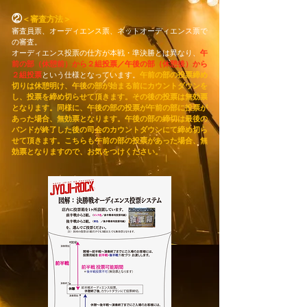
②
＜審査方法＞
審査員票、オーディエンス票、ネットオーディエンス票で
の審査。
オーディエンス投票の仕方が本戦・準決勝とは異なり、
午
前の部（休憩前）から２組投票／午後の部（休憩後）から
２組投票
という仕様となっています。
午前の部の投票締め
切りは休憩明け、午後の部が始まる前にカウントダウンを
し、投票を締め切らせて頂きます。その後の投票は無効票
となります。同様に、午後の部の投票が午前の部に投票が
あった場合、無効票となります。午後の部の締切は最後の
バンドが終了した後の司会のカウントダウンにて締め切ら
せて頂きます。こちらも午前の部の投票があった場合、無
効票となりますので、お気をつけください。