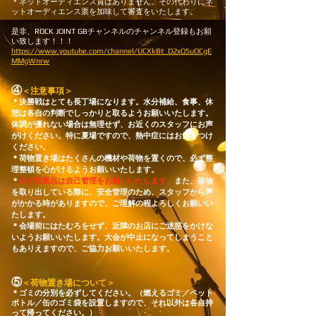
​＊ネットオーディエンス賞はありません。その代わりにネ
ットオーディエンス票を加味して審査をいたします。
是非、ROCK JOINT GBチャンネルのチャンネル登録もお願
い致します！！！
https://www.youtube.com/channel/UCXkBt_D2xQ5uOCgE
MMgWnrw
④
＜注意事項＞
＊決勝戦はとても長丁場になります。水分補給、食事、休
憩は各自の判断でしっかりと取るようお願いいたします。
体調が優れない場合は無理せず、お近くのスタッフにお声
がけください。特に夏場ですので、熱中症にはお気をつけ
ください。
＊
荷物置き場はたくさんの機材や荷物を置くので、必ず整
理整頓を心がけるようお願いいたします。
＊
必ず貴重品は自己管理をお願いいたします。
また、荷物
を取り出している際に、安全管理のため、スタッフから声
がかかる時がありますので、ご理解の程よろしくお願いい
たします。
＊会場前にはたむろをせず、近隣のお店にご迷惑をかけな
いようお願いいたします。大会が中止になってしまうこと
もありえますので、ご協力お願いいたします。
⑤
＜荷物置き場について＞
＊ゴミの分別を必ずしてください。（燃えるゴミ／ペット
ボトル／缶のゴミ袋を設置しますので、それ以外は各自持
って帰ってください。）