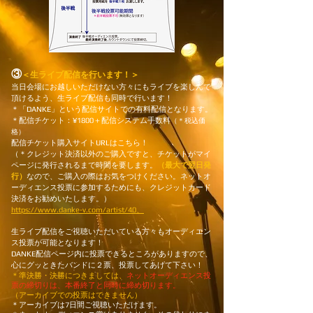
③​
＜生ライブ配信を行います！＞
当日会場にお越しいただけない方々にもライブを楽しんで
頂けるよう、生ライブ配信も同時で行います！
＊「DANKE」という配信サイトでの有料配信となります。
＊配信チケット：¥1800＋配信システム手数料
（＊税込価
格）
配信チケット購入サイトURLはこちら！
（＊クレジット決済以外のご購入ですと、チケットがマイ
ページに発行されるまで時間を要します。
（最大で翌日発
行）
なので、ご購入の際はお気をつけください。ネットオ
ーディエンス投票に参加するためにも、クレジットカード
決済をお勧めいたします。）
https://www.danke-v.com/artist/40、
生ライブ配信をご視聴いただいている方々もオーディエン
ス投票が可能となります！
DANKE配信ページ内に投票できるところがありますので、
心にグッときたバンドに２票、投票してあげて下さい！
＊準決勝・決勝につきましては、
ネットオーディエンス投
票の締切りは、本番終了と同時に締め切ります。
​（アーカイブでの投票はできません）
＊アーカイブは7日間ご視聴いただけます。