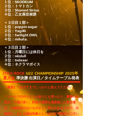
１位：SKOOKUM
２位：トマトカン
３位：Shamed Sirius
４位：乙女座症候群
＜３日目１部＞
１位：poppin sugar
２位：YagiRi
３位：twilight OWL
４位：mikata.
＜３日目２部＞
１位：月曜日には休日を
２位：nëolull
３位：Indexer
４位：ネクラマボイス
JYOJI-ROCK
U22 CHAMPIONSHIP 2025年
夏大会
準決勝 出演日／タイムテーブル発表
【重要】
＊必ず下までしっかりと読んでください。
↓↓↓
＊メールでのやりとりが余りにも滞ったり、書類の未
提出／不備が多い、約束の期限を連絡無しに破る場
合、出場意志のないものとして受け止めますので、出
場停止、または減点対象としてみなす可能性がござい